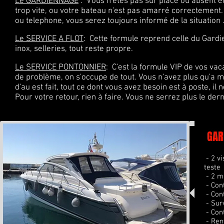
Le GARDIENNAGE
: Vous n'êtes pas sur place ou absent et
trop vite, ou votre bateau n'est pas amarré
correctement.
ou telephone, vous serez toujours informé de la situation 
Le SERVICE A FLOT
: Cette formule reprend celle du Gardi
inox, selleries, tout reste propre.
Le SERVICE PONTONNIER
: C'est la formule VIP de vos va
de problème, on s'occupe de tout. Vous n'avez plus qu'a m
d'au est fait, tout ce dont vous avez besoin est à poste, il n
Pour votre retour, rien à faire. Vous ne serrez plus le dern
GAR
- 2 v
teste
- 2 m
- Cont
- Con
- Sur
- Cont
- Ren