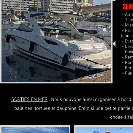
SER
- Amar
- 1 la
- Mise
- Fer
tauds)
- Evac
- Lava
- Ouv
- Remi
- Rem
- Remp
- Plei
SORTIES EN MER
: Nous pouvons aussi organiser à bord d
baleines, tortues et dauphins. Enfin si une petite partie
chose à fai