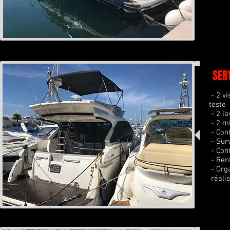
SER
- 2 vi
teste
- 2 la
- 2 m
- Cont
- Surv
- Cont
- Ren
- Orga
réalis