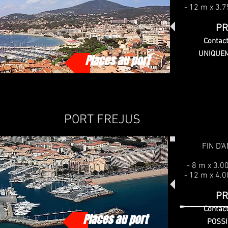
- 12 m x 3.
PR
Contact
UNIQUEM
Places au port
PORT FREJUS
FIN D'
- 8 m x 3.
- 12 m x 4.
PR
Contact
Places au port
POSSI