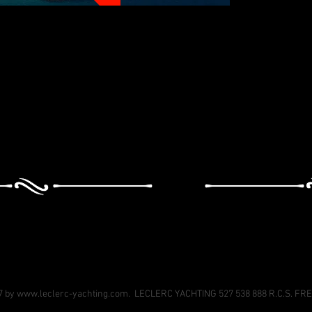
7 by
www.leclerc-yachting.com
. LECLERC YACHTING 527 538 888 R.C.S. F