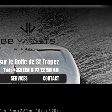
ur le Golfe de St Tropez
Tel : +33 (0) 6 77 12 58 49
SERVICES
CONTACT
20 m
- 8 m x 2.60 m
- 10 m x 3.20 m