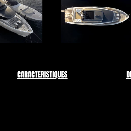
CARACTERISTIQUES
D
e Sanlorenzo SX7
- Constructeur : SANLORENZO
L
italienne alliée 
- Modèle : SX 76
Méditerranée ou 
- Année Modèle : 2024
Avec seulement 4
- Longueur : 23.75m
Penta IPS 1200 D1
- Largeur : 6,60m
Récemment équipé 
- Cabine(s) : 4+MARIN
supérieure dans t